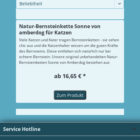
Natur-Bernsteinkette Sonne von
amberdog für Katzen
Viele Katzen und Kater tragen Bernsteinketten - sie sehen
chic aus und die Katzenhalter wissen um die guten Kräfte
des Bernsteins. Diese entfalten sich natürlich nur bei
echtem Bernstein. Unsere original unbehandelten Natur-
Bernsteinketten Sonne von Amberdog bestehen aus
garantiert echtem Bernstein der Ostsee. Die Oberfläche...
ab 16,65 € *
Zum Produkt
Service Hotline