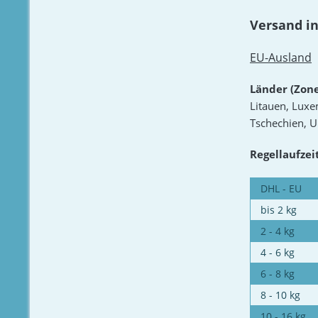
Versand i
EU-Ausland
Länder (Zone
Litauen, Luxe
Tschechien, U
Regellaufzei
DHL - EU
bis 2 kg
2 - 4 kg
4 - 6 kg
6 - 8 kg
8 - 10 kg
10 - 16 kg