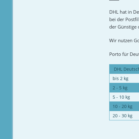
DHL hat in De
bei der Postfi
der Günstige 
Wir nutzen Go
Porto für Deu
DHL Deutsc
bis 2 kg
2 - 5 kg
5 - 10 kg
10 - 20 kg
20 - 30 kg