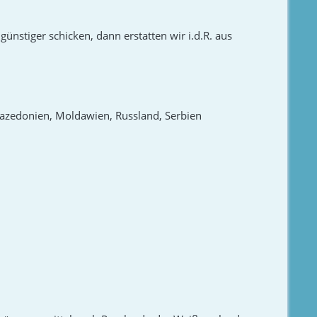
günstiger schicken, dann erstatten wir i.d.R. aus
 Mazedonien, Moldawien, Russland, Serbien