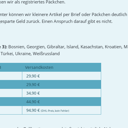
ken wir als registriertes Päckchen.
ter können wir kleinere Artikel per Brief oder Päckchen deutlich 
gesparte Geld zurück. Einen Anspruch darauf gibt es nicht.
 3):
Bosnien, Georgien, Gibraltar, Island, Kasachstan, Kroatien,
, Türkei, Ukraine, Weißrussland
3
Versandkosten
29,90 €
29,90 €
34,90 €
44,90 €
94,90 €
(DHL-Preis, kein Fehler)