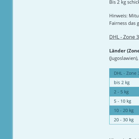
Bis 2 kg schic
Hinweis: Mitun
Fairness das 
DHL - Zone 3
Länder (Zone
(Jugoslawien)
DHL - Zone 
bis 2 kg
2 - 5 kg
5 - 10 kg
10 - 20 kg
20 - 30 kg