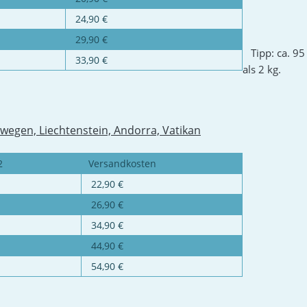
24,90 €
29,90 €
Tipp: ca. 95
33,90 €
als 2 kg.
wegen, Liechtenstein, Andorra, Vatikan
2
Versandkosten
22,90 €
26,90 €
34,90 €
44,90 €
54,90 €