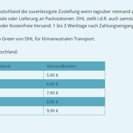
utschland die zuverlässigste Zustellung wenn tagsüber niemand 
liale oder Lieferung an Packstationen. DHL stellt i.d.R. auch sams
oder Kostenfreie Versand: 1 bis 3 Werktage nach Zahlungseingang
 Green von DHL für klimaneutralen Transport.
tschland:
hland
Versandkosten
5,90 €
6,90 €
7,90 €
8,90 €
9,90 €