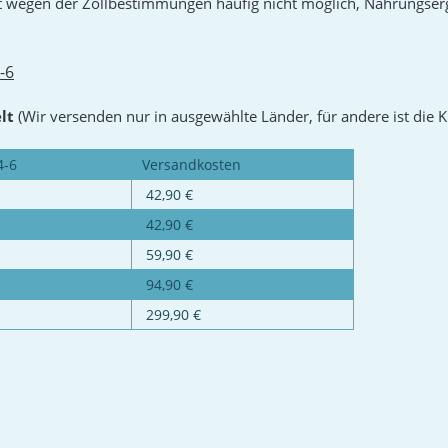
st wegen der Zollbestimmungen häufig nicht möglich, Nahrungse
-6
elt
(Wir versenden nur in ausgewählte Länder, für andere ist die 
4-6
Versandkosten
42,90 €
42,90 €
59,90 €
94,90 €
299,90 €