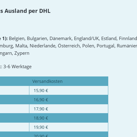
ns Ausland per DHL
 1):
Belgien, Bulgarien, Dänemark, England/UK, Estland, Finnland, 
mburg, Malta, Niederlande, Österreich, Polen, Portugal, Rumänie
ngarn, Zypern
t
: 3-6 Werktage
Versandkosten
15,90 €
16,90 €
17,90 €
18,90 €
19,90 €
20,90 €