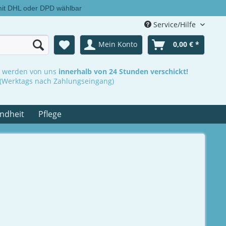
mit DHL oder DPD wählbar
Service/Hilfe
Mein Konto
0,00 € *
n werden von uns
innerhalb von 24 Stunden verschickt!
(Werktags nach Zahlungseingang)
ndheit
Pflege