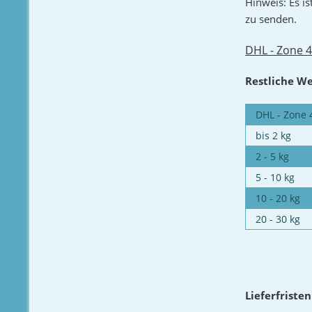
Hinweis: Es i
zu senden.
DHL - Zone 4
Restliche W
DHL - Zone 
bis 2 kg
2 - 5 kg
5 - 10 kg
10 - 20 kg
20 - 30 kg
Lieferfristen