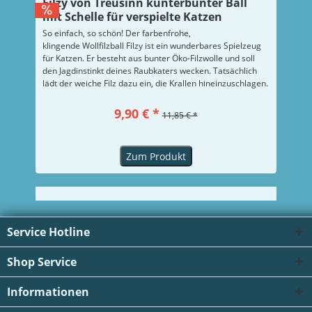
Filzy von Treusinn kunterbunter Ball
mit Schelle für verspielte Katzen
So einfach, so schön! Der farbenfrohe,
klingende Wollfilzball Filzy ist ein wunderbares Spielzeug
für Katzen. Er besteht aus bunter Öko-Filzwolle und soll
den Jagdinstinkt deines Raubkaters wecken. Tatsächlich
lädt der weiche Filz dazu ein, die Krallen hineinzuschlagen.
Das Glöckchen im Innern des Balls...
9,90 € *
11,85 € *
Zum Produkt
Service Hotline
Shop Service
Informationen