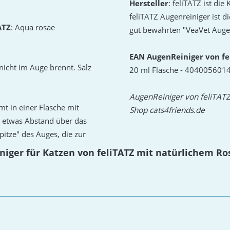
Hersteller
: feliTATZ ist di
feliTATZ Augenreiniger ist d
ATZ
: Aqua rosae
gut bewährten "VeaVet Auge
EAN AugenReiniger von fe
 nicht im Auge brennt. Salz
20 ml Flasche - 404005601
AugenReiniger von feliTATZ 
t in einer Flasche mit
Shop cats4friends.de
n etwas Abstand über das
pitze" des Auges, die zur
niger für Katzen von feliTATZ mit natürlichem R