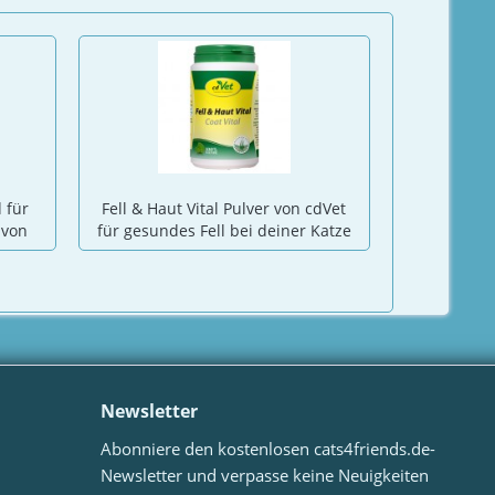
 für
Fell & Haut Vital Pulver von cdVet
feliTATZ 
 von
für gesundes Fell bei deiner Katze
S
Atemwegsp
Newsletter
Abonniere den kostenlosen cats4friends.de-
Newsletter und verpasse keine Neuigkeiten