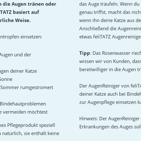
nn die Augen tränen oder
das Auge träufeln. Wenn du 
iTATZ basiert auf
genau triffst, macht das nic
rliche Weise.
wenn ihn deine Katze aus de
Anschließend die Augenreini
ntropfen einsetzen:
etwas feliTATZ Augenreinige
Tipp
: Das Rosenwasser riech
 Augen und der
wissen wir von Kunden, dass
bereitwilliger in die Augen 
ugen deiner Katze
 Sonne
Der AugenReiniger von feliTA
im Sommer rumgestromert
deiner Katze auch bei Bin
zur Augenpflege einsetzen k
d Bindehautproblemen
e vermeiden möchtest
Hinweis: Der AugenReiniger i
hes Pflegeprodukt speziell
Erkrankungen des Auges soll
 natürlich, sie enthält keine