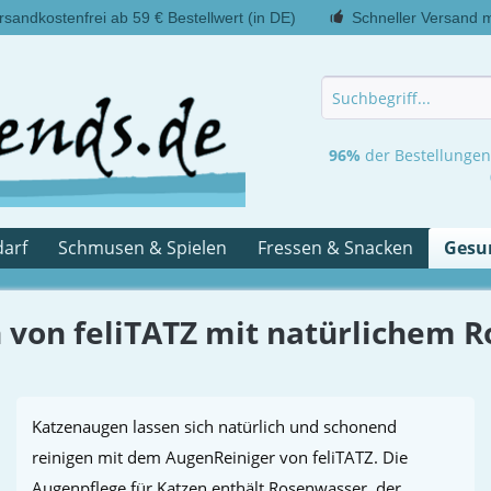
rsandkostenfrei ab 59 € Bestellwert (in DE)
Schneller Versand 
96%
der Bestellunge
arf
Schmusen & Spielen
Fressen & Snacken
Gesu
 von feliTATZ mit natürlichem 
Katzenaugen lassen sich natürlich und schonend
reinigen mit dem AugenReiniger von feliTATZ. Die
Augenpflege für Katzen enthält Rosenwasser, der