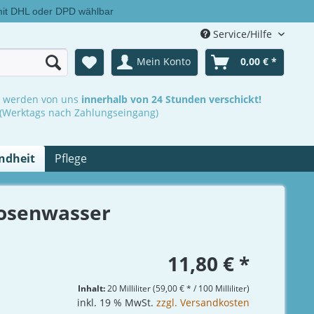
mit DHL oder DPD wählbar
Service/Hilfe
Mein Konto
0,00 € *
n werden von uns
innerhalb von 24 Stunden verschickt!
(Werktags nach Zahlungseingang)
ndheit
Pflege
Rosenwasser
11,80 € *
Inhalt:
20 Milliliter (59,00 € * / 100 Milliliter)
inkl. 19 % MwSt.
zzgl. Versandkosten